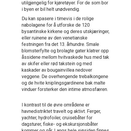
utilgjengelig for kjøretøyer. For de som bor
i byen er bil helt unødvendig.
Du kan spasere i timevis i de rolige
nabolagene for å utforske de 120
bysantinske kirkene og deres utskjæringer,
eller ruinene av den venetianske
festningen fra det 13. århundre. Smale
blomsterfylte og brolagte gater klatrer opp
åssidene mellom hvitvaskede hus med tak
av skifer eller rød takstein og med
kaskader av bougainvillea nedover
veggene. De overhengende trebalkongene
og de hvite kniplingsgardinene bak malte
vinduer forsterker den intime atmosfæren.
I kontrast til de øvre områdene er
havnedistriktet travelt og aktivt. Ferger,
yachter, hydrofoiler, cruisebåter for
dagsturer, fiske- og ekskursjonsbåter
kommer og går. Langs hele sjøsiden finnes