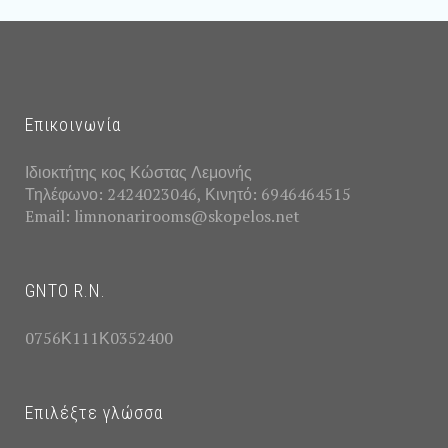
Επικοινωνία
Ιδιοκτήτης κος Κώστας Λεμονής
Τηλέφωνο: 2424023046, Κινητό: 6946464515
Email: limnonarirooms@skopelos.net
GNTO R.N.
0756Κ111Κ0352400
Επιλέξτε γλώσσα